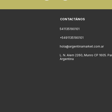
CONTACTÁNOS
541135190101
+5491135190101
hola@argentinamarket.com.ar
L. N. Alem 2260, Munro CP 1605. Pa
Argentina