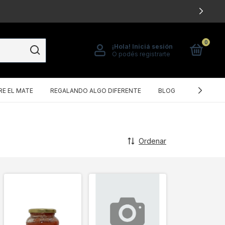
0
¡Hola!
Iniciá sesión
O podés registrarte
E EL MATE
REGALANDO ALGO DIFERENTE
BLOG
POLÍTICA
Ordenar