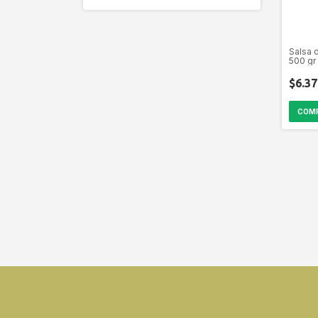
Salsa d
500 gr
Torre -
$6.37