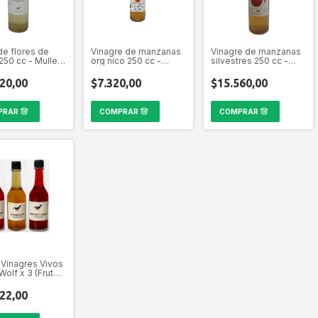
de flores de
Vinagre de manzanas
Vinagre de manzanas
250 cc - Muller
org nico 250 cc -
silvestres 250 cc -
Pampa Gourmet
Muller Wolf
20,00
$7.320,00
$15.560,00
Vinagres Vivos
Wolf x 3 (Frutos
 Membrillo &
us)
22,00