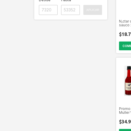
APLICAR
N‚ctar 
sauco 
Wolf
$18.7
Promo 
Muller 
Rojos,
Hibisc
$34.9