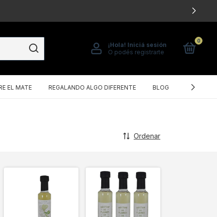
0
¡Hola!
Iniciá sesión
O podés registrarte
E EL MATE
REGALANDO ALGO DIFERENTE
BLOG
POLÍTICA
Ordenar